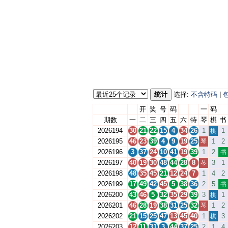
统计
选择:
不含特码
|
开
奖
号
码
一
码
期数
一
二
三
四
五
六
特
琴
棋
书
2026194
30
21
22
15
4
34
26
1
1
棋
2026195
46
23
39
4
9
19
25
1
2
琴
2026196
3
37
24
10
41
19
39
1
2
书
2026197
40
19
30
48
44
28
8
3
1
琴
2026198
48
35
45
21
12
24
7
1
4
2
2026199
17
49
42
45
5
38
36
2
5
书
2026200
43
46
5
32
35
29
39
3
1
棋
2026201
46
28
19
38
31
25
32
1
2
琴
2026202
21
15
25
47
13
45
40
1
3
棋
2026203
12
11
31
3
44
37
25
2
1
4