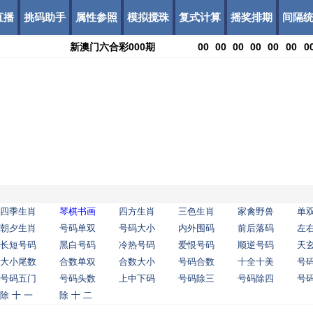
直播
挑码助手
属性参照
模拟搅珠
复式计算
摇奖排期
间隔
新澳门六合彩
000
期
00
00
00
00
00
00
0
四季生肖
琴棋书画
四方生肖
三色生肖
家禽野兽
单
朝夕生肖
号码单双
号码大小
内外围码
前后落码
左
长短号码
黑白号码
冷热号码
爱恨号码
顺逆号码
天
大小尾数
合数单双
合数大小
号码合数
十全十美
号
号码五门
号码头数
上中下码
号码除三
号码除四
号
除 十 一
除 十 二