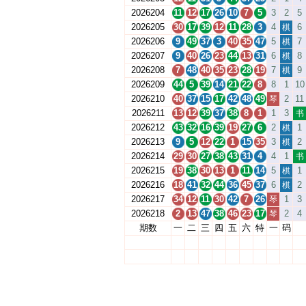
2026204
11
12
17
26
10
7
5
3
2
5
2026205
30
17
39
12
11
28
3
4
6
棋
2026206
9
49
37
3
40
35
47
5
7
棋
2026207
9
40
26
23
44
13
31
6
8
棋
2026208
7
48
40
35
23
28
19
7
9
棋
2026209
44
5
39
14
21
22
8
8
1
10
2026210
40
37
15
17
42
48
49
2
11
琴
2026211
13
12
39
37
38
8
1
1
3
书
2026212
43
32
16
39
19
27
6
2
1
棋
2026213
9
5
12
22
1
15
35
3
2
棋
2026214
29
30
27
38
43
31
4
4
1
书
2026215
19
38
30
13
1
11
14
5
1
棋
2026216
18
41
32
44
36
45
37
6
2
棋
2026217
34
12
11
30
42
7
26
1
3
琴
2026218
2
13
47
38
46
23
17
2
4
琴
期数
一
二
三
四
五
六
特
一
码