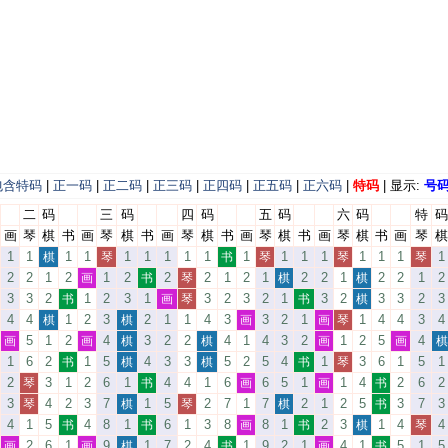
包含特码
|
正一码
|
正二码
|
正三码
|
正四码
|
正五码
|
正六码
|
特码
| 显示:
号
二
码
三
码
四
码
五
码
六
码
特
码
画
琴
棋
书
画
琴
棋
书
画
琴
棋
书
画
琴
棋
书
画
琴
棋
书
画
琴
棋
1
1
1
1
1
1
1
1
1
1
1
1
1
1
1
1
1
棋
琴
书
琴
琴
琴
2
2
1
2
1
2
2
2
1
2
1
2
2
1
2
2
1
2
画
书
琴
棋
棋
3
3
2
1
2
3
1
3
2
3
2
1
3
2
3
3
2
3
书
画
琴
书
棋
4
4
1
2
3
2
1
1
4
3
3
2
1
1
4
4
3
4
棋
棋
画
画
琴
5
1
2
4
3
2
2
4
1
4
3
2
1
2
5
4
画
画
棋
棋
画
画
棋
1
6
2
1
5
4
3
3
5
2
5
4
1
3
6
1
5
1
书
棋
棋
书
琴
2
3
1
2
6
1
4
4
1
6
6
5
1
1
4
2
6
2
琴
书
画
画
书
3
4
2
3
7
1
5
2
7
1
7
2
1
2
5
3
7
3
琴
棋
琴
棋
书
4
1
5
4
8
1
6
1
3
8
8
1
2
3
1
4
4
书
书
画
书
棋
琴
2
6
1
9
1
7
2
4
1
9
2
1
4
1
5
1
5
画
画
棋
书
画
书