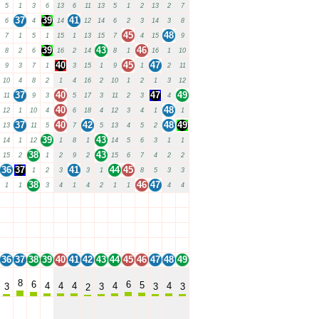
5
1
3
6
13
6
11
13
5
1
2
13
2
7
37
39
41
6
4
14
12
14
6
2
3
14
3
8
45
48
7
1
5
1
15
1
13
15
7
4
15
9
39
43
46
8
2
6
16
2
14
8
1
16
1
10
40
45
47
9
3
7
1
3
15
1
9
1
2
11
10
4
8
2
1
4
16
2
10
1
2
1
3
12
37
40
47
49
11
9
3
5
17
3
11
2
3
4
40
48
12
1
10
4
6
18
4
12
3
4
1
1
37
40
42
48
49
13
11
5
7
5
13
4
5
2
39
43
14
1
12
1
8
1
14
5
6
3
1
1
38
43
15
2
1
2
9
2
15
6
7
4
2
2
36
37
41
44
45
1
2
3
3
1
8
5
3
3
38
46
47
1
1
3
4
1
4
2
1
1
4
4
36
37
38
39
40
41
42
43
44
45
46
47
48
49
36
37
38
39
40
41
42
43
44
45
46
47
48
49
36
37
38
39
40
41
42
43
44
45
46
47
48
49
36
37
38
39
40
41
42
43
44
45
46
47
48
49
36
37
38
39
40
41
42
43
44
45
46
47
48
49
8
6
6
5
4
4
4
4
4
3
3
3
3
2