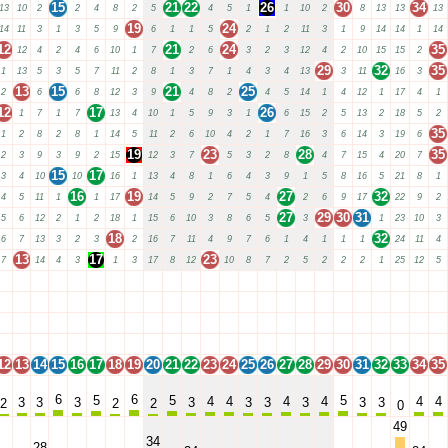
15
21
22
26
30
34
13
10
2
2
4
8
2
5
4
5
1
1
10
2
8
13
13
13
19
24
14
11
3
1
3
5
9
6
1
1
5
2
1
2
11
3
1
9
14
14
1
14
12
21
24
35
12
4
2
4
6
10
1
7
2
6
3
2
3
12
4
2
10
15
15
2
29
32
35
1
13
5
3
5
7
11
2
8
1
3
7
1
4
3
4
13
3
11
16
3
13
15
21
25
2
6
6
8
12
3
9
4
8
2
4
5
14
1
4
12
1
17
4
1
12
17
26
1
7
1
7
13
4
10
1
5
9
3
1
6
15
2
5
13
2
18
5
2
35
1
2
8
2
8
1
14
5
11
2
6
10
4
2
1
7
16
3
6
14
3
19
6
19
23
28
35
2
3
9
3
9
2
15
12
3
7
5
3
2
8
4
7
15
4
20
7
15
17
3
4
10
10
16
1
13
4
8
1
6
4
3
9
1
5
8
16
5
21
8
1
16
19
27
32
4
5
11
1
1
17
14
5
9
2
7
5
4
2
6
9
17
22
9
2
27
29
30
31
5
6
12
2
1
2
18
1
15
6
10
3
8
6
5
3
1
23
10
3
18
32
6
7
13
3
2
3
2
16
7
11
4
9
7
6
1
4
1
1
1
24
11
4
13
17
23
7
14
4
3
1
3
17
8
12
10
8
7
2
5
2
2
2
1
25
12
5
12
13
14
15
16
17
18
19
20
21
22
23
24
25
26
27
28
29
30
31
32
33
34
35
12
13
14
15
16
17
18
19
20
21
22
23
24
25
26
27
28
29
30
31
32
33
34
35
12
13
14
15
16
17
18
19
20
21
22
23
24
25
26
27
28
29
30
31
32
33
34
35
12
13
14
15
16
17
18
19
20
21
22
23
24
25
26
27
28
29
30
31
32
33
34
35
12
13
14
15
16
17
18
19
20
21
22
23
24
25
26
27
28
29
30
31
32
33
34
35
6
6
5
5
5
4
4
4
4
4
4
3
3
3
3
3
3
3
3
3
2
2
2
0
49
34
28