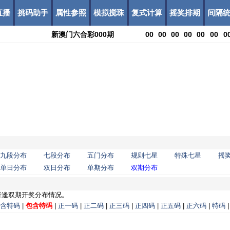
直播
挑码助手
属性参照
模拟搅珠
复式计算
摇奖排期
间隔
新澳门六合彩
000
期
00
00
00
00
00
00
0
九段分布
七段分布
五门分布
规则七星
特殊七星
摇
单日分布
双日分布
单期分布
双期分布
析逢双期开奖分布情况。
含特码
|
包含特码
|
正一码
|
正二码
|
正三码
|
正四码
|
正五码
|
正六码
|
特码
|