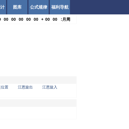
统计
图库
公式规律
福利导航
0
00
00
00
00
00
+
00
00
:
月
周
奖位置
江恩旋出
江恩旋入