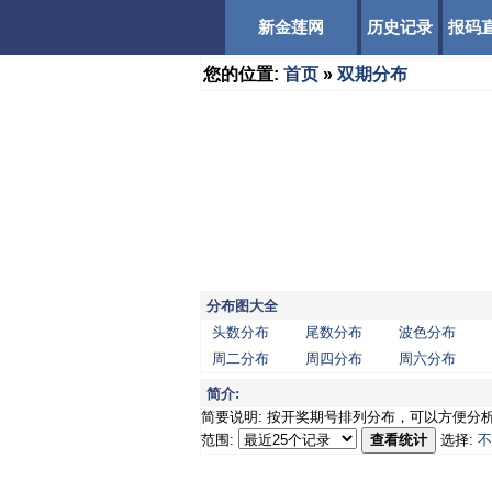
新金莲网
历史记录
报码
您的位置:
首页
»
双期分布
分布图大全
头数分布
尾数分布
波色分布
周二分布
周四分布
周六分布
简介:
简要说明: 按开奖期号排列分布，可以方便分
范围:
查看统计
选择:
不