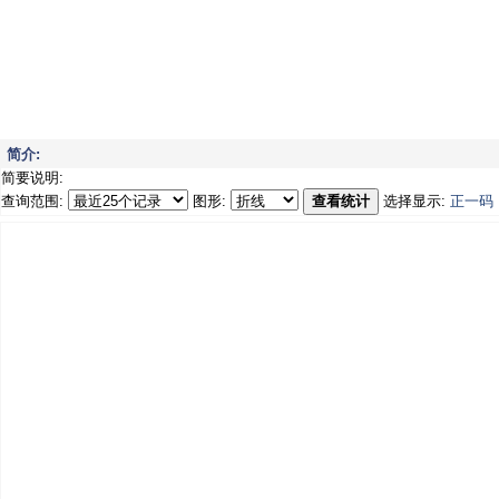
简介:
简要说明:
查询范围:
图形:
查看统计
选择显示:
正一码