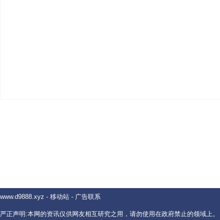
www.d9888.xyz
-
移动站
-
广告联系
严正声明:本网的资讯仅供网友相互研究之用，请勿使用在政府禁止的领域上。