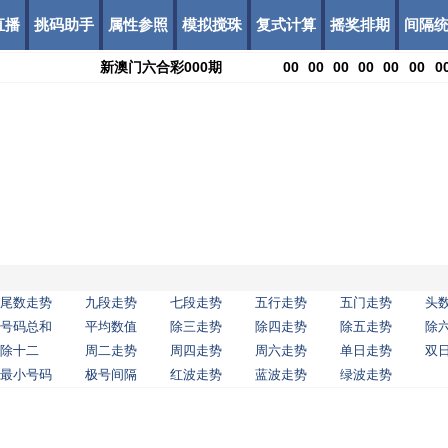
直播
挑码助手
属性参照
模拟搅珠
复式计算
摇奖排期
间隔
新澳门六合彩
000
期
00
00
00
00
00
00
0
尾数走势
九段走势
七段走势
五行走势
五门走势
头
号码总和
平均数值
除三走势
除四走势
除五走势
除
除十二
周二走势
周四走势
周六走势
单日走势
双
最小号码
极号间隔
红波走势
蓝波走势
绿波走势