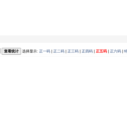
查看统计
选择显示:
正一码
|
正二码
|
正三码
|
正四码
|
正五码
|
正六码
|