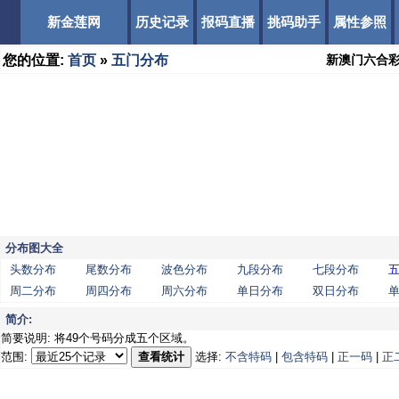
新金莲网
历史记录
报码直播
挑码助手
属性参照
您的位置:
首页
»
五门分布
新澳门六合
分布图大全
头数分布
尾数分布
波色分布
九段分布
七段分布
周二分布
周四分布
周六分布
单日分布
双日分布
简介:
简要说明: 将49个号码分成五个区域。
范围:
查看统计
选择:
不含特码
|
包含特码
|
正一码
|
正