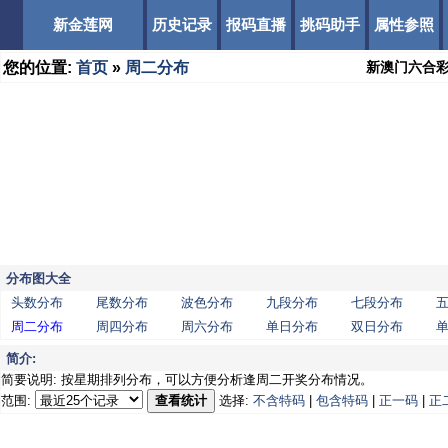
新金莲网
历史记录
报码直播
挑码助手
属性参照
您的位置:
首页
»
周二分布
新澳门六合
分布图大全
头数分布
尾数分布
波色分布
九段分布
七段分布
周二分布
周四分布
周六分布
单日分布
双日分布
简介:
简要说明: 按星期排列分布，可以方便分析逢周二开奖分布情况。
范围:
查看统计
选择:
不含特码
|
包含特码
|
正一码
|
正