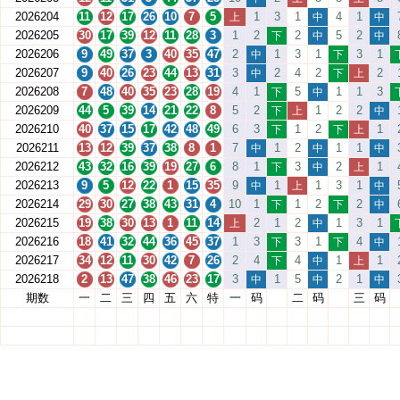
2026204
11
12
17
26
10
7
5
1
3
1
4
1
上
中
中
2026205
30
17
39
12
11
28
3
1
2
2
5
2
下
中
中
2026206
9
49
37
3
40
35
47
2
1
3
1
3
1
中
下
2026207
9
40
26
23
44
13
31
3
2
4
2
2
中
下
上
2026208
7
48
40
35
23
28
19
4
1
5
1
1
3
下
中
2026209
44
5
39
14
21
22
8
5
2
1
2
2
下
上
中
2026210
40
37
15
17
42
48
49
6
3
1
2
1
下
下
上
2026211
13
12
39
37
38
8
1
7
1
2
1
1
中
中
中
2026212
43
32
16
39
19
27
6
8
1
3
2
1
下
中
上
2026213
9
5
12
22
1
15
35
9
1
1
3
1
中
上
中
2026214
29
30
27
38
43
31
4
10
1
1
2
2
下
下
中
2026215
19
38
30
13
1
11
14
2
1
2
1
3
1
上
中
2026216
18
41
32
44
36
45
37
1
3
3
1
4
下
下
中
2026217
34
12
11
30
42
7
26
2
4
4
1
1
下
中
上
2026218
2
13
47
38
46
23
17
3
1
5
2
1
中
中
中
期数
一
二
三
四
五
六
特
一
码
二
码
三
码