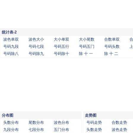
统计表-2
波色单双
波色大小
大小单双
大小尾数
合数单双
号码九段
号码七段
号码五行
号码五门
号码头数
号码除八
号码除九
号码除十
除 十 一
除 十 二
分布图
走势图
头数分布
尾数分布
波色分布
号码走势
合数走势
九段分布
七段分布
五门分布
头数走势
波色走势