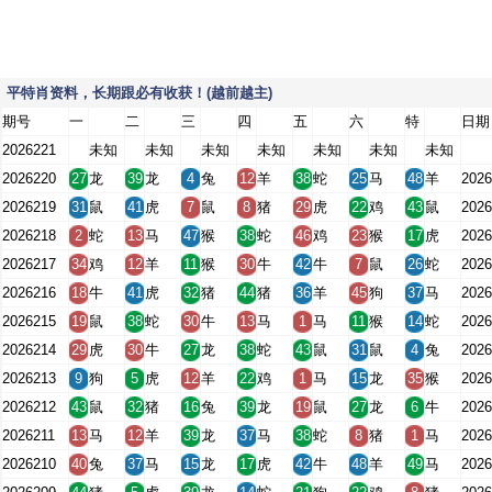
平特肖资料，长期跟必有收获！(越前越主)
期号
一
二
三
四
五
六
特
日期
2026221
未知
未知
未知
未知
未知
未知
未知
2026220
27
龙
39
龙
4
兔
12
羊
38
蛇
25
马
48
羊
2026
2026219
31
鼠
41
虎
7
鼠
8
猪
29
虎
22
鸡
43
鼠
2026
2026218
2
蛇
13
马
47
猴
38
蛇
46
鸡
23
猴
17
虎
2026
2026217
34
鸡
12
羊
11
猴
30
牛
42
牛
7
鼠
26
蛇
2026
2026216
18
牛
41
虎
32
猪
44
猪
36
羊
45
狗
37
马
2026
2026215
19
鼠
38
蛇
30
牛
13
马
1
马
11
猴
14
蛇
2026
2026214
29
虎
30
牛
27
龙
38
蛇
43
鼠
31
鼠
4
兔
2026
2026213
9
狗
5
虎
12
羊
22
鸡
1
马
15
龙
35
猴
2026
2026212
43
鼠
32
猪
16
兔
39
龙
19
鼠
27
龙
6
牛
2026
2026211
13
马
12
羊
39
龙
37
马
38
蛇
8
猪
1
马
2026
2026210
40
兔
37
马
15
龙
17
虎
42
牛
48
羊
49
马
2026