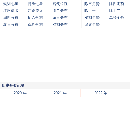
规则七星
特殊七星
摇奖位置
除三走势
除四走势
江恩旋出
江恩旋入
周二分布
除十一
除十二
周四分布
周六分布
单日分布
双期走势
单号个数
双日分布
单期分布
双期分布
绿波走势
历史开奖记录
2020 年
2021 年
2022 年